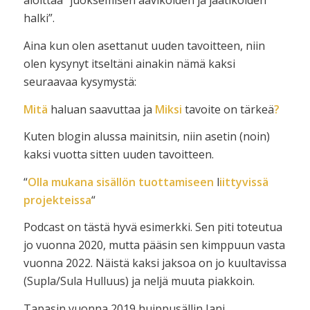
aloittaa “juoksemisen aavikoiden ja jäätiköiden
halki”.
Aina kun olen asettanut uuden tavoitteen, niin
olen kysynyt itseltäni ainakin nämä kaksi
seuraavaa kysymystä:
Mitä
haluan saavuttaa
ja
Miksi
tavoite on tärkeä
?
Kuten blogin alussa mainitsin, niin asetin (noin)
kaksi vuotta sitten uuden tavoitteen.
“
Olla mukana sisällön tuottamiseen
l
iittyvissä
projekteissa
“
Podcast on tästä hyvä esimerkki. Sen piti toteutua
jo vuonna 2020, mutta pääsin sen kimppuun vasta
vuonna 2022. Näistä kaksi jaksoa on jo kuultavissa
(Supla/Sula Hulluus) ja neljä muuta piakkoin.
Tapasin vuonna 2019 huippusällin Jani