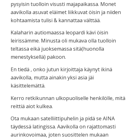
pysyisin tuolloin visusti majapaikassa. Monet
aavikolla asuvat eläimet liikkuvat öisin ja niiden
kohtaamista tulisi & kannattaa välttää.
Kalaharin autiomaassa leopardi kävi öisin
leirissämme. Minusta oli mukava olla tuolloin
teltassa eikä juoksemassa sitä(huonolla
menestyksellä) pakoon.
En tiedä , onko jutun kirjoittaja käynyt ikinä
aavikolla, mutta ainakin yksi asia jäi
käsittelemättä.
Kerro retkikunnan ulkopuoliselle henkilölle, mitä
reittiä aiot kulkea.
Ota mukaan satelliittipuhelin ja pidä se AINA
täydessä latingissa. Aavikolla on rajattomasti
aurinkovoimaa, joten suosittelen mukaan