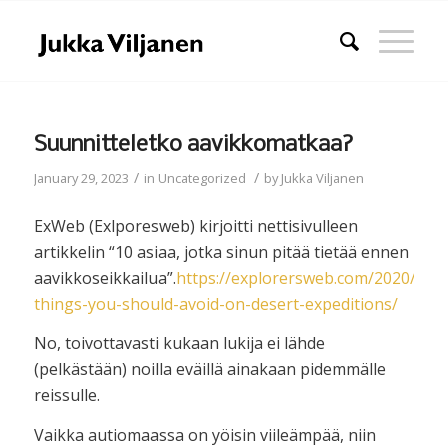
Suunnitteletko aavikkomatkaa?
/
/
January 29, 2023
in
Uncategorized
by
Jukka Viljanen
ExWeb (Exlporesweb) kirjoitti nettisivulleen
artikkelin “10 asiaa, jotka sinun pitää tietää ennen
aavikkoseikkailua”.
https://explorersweb.com/2020/05/1
things-you-should-avoid-on-desert-expeditions/
No, toivottavasti kukaan lukija ei lähde
(pelkästään) noilla eväillä ainakaan pidemmälle
reissulle.
Vaikka autiomaassa on yöisin viileämpää, niin