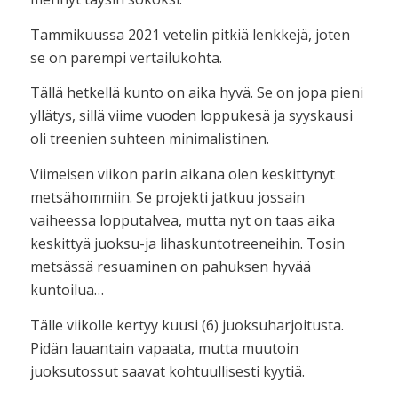
Tammikuussa 2021 vetelin pitkiä lenkkejä, joten
se on parempi vertailukohta.
Tällä hetkellä kunto on aika hyvä. Se on jopa pieni
yllätys, sillä viime vuoden loppukesä ja syyskausi
oli treenien suhteen minimalistinen.
Viimeisen viikon parin aikana olen keskittynyt
metsähommiin. Se projekti jatkuu jossain
vaiheessa lopputalvea, mutta nyt on taas aika
keskittyä juoksu-ja lihaskuntotreeneihin. Tosin
metsässä resuaminen on pahuksen hyvää
kuntoilua…
Tälle viikolle kertyy kuusi (6) juoksuharjoitusta.
Pidän lauantain vapaata, mutta muutoin
juoksutossut saavat kohtuullisesti kyytiä.