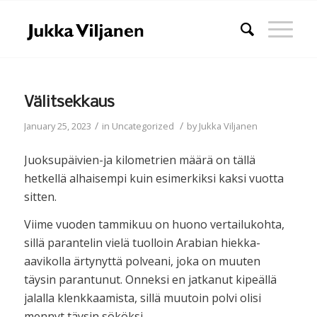
Välitsekkaus
/
/
January 25, 2023
in
Uncategorized
by
Jukka Viljanen
Juoksupäivien-ja kilometrien määrä on tällä
hetkellä alhaisempi kuin esimerkiksi kaksi vuotta
sitten.
Viime vuoden tammikuu on huono vertailukohta,
sillä parantelin vielä tuolloin Arabian hiekka-
aavikolla ärtynyttä polveani, joka on muuten
täysin parantunut. Onneksi en jatkanut kipeällä
jalalla klenkkaamista, sillä muutoin polvi olisi
mennyt täysin sököksi.