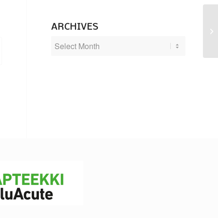
ARCHIVES
Du