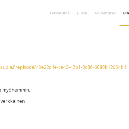
Tervetuloa
Jukka
Adventures
Blo
.supla.fi/episode/49e22d4e-ce42-42b1-8d86-6088b12064b4
lee myöhemmin.
 verkkainen.