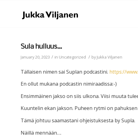
Sula hulluus…
/
/
January 20, 2023
in
Uncategorized
by
Jukka Viljanen
Tällaisen nimen sai Suplan podcastini.
https://www
En ollut mukana podcastin nimiraadissa:-)
Ensimmäinen jakso on siis ulkona. Viisi muuta tu
Kuuntelin ekan jakson. Puheen rytmi on pahuksen
Tämä johtuu saamastani ohjeistuksesta by Supla.
Näillä mennään….