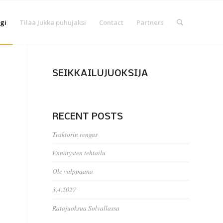
gi
Tilaa Jukka puhujaksi
Contact
Partners
SEIKKAILUJUOKSIJA
RECENT POSTS
Traktorin rengas
Ennätysten tehtailu
Ole valppaana
3.4.2027
Ratajuoksua Solvallassa