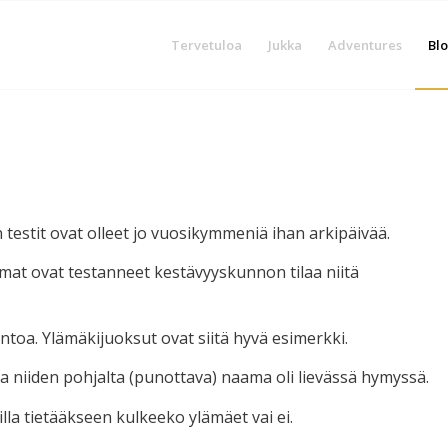
Tervetuloa
Jukka
Adventures
Blo
n testit ovat olleet jo vuosikymmeniä ihan arkipäivää.
semat ovat testanneet kestävyyskunnon tilaa niitä
untoa. Ylämäkijuoksut ovat siitä hyvä esimerkki.
a niiden pohjalta (punottava) naama oli lievässä hymyssä.
lla tietääkseen kulkeeko ylämäet vai ei.