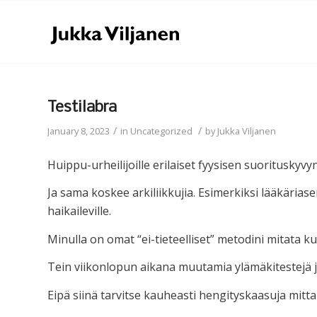
Testilabra
/
/
January 8, 2023
in
Uncategorized
by
Jukka Viljanen
Huippu-urheilijoille erilaiset fyysisen suorituskyvy
Ja sama koskee arkiliikkujia. Esimerkiksi lääkäria
haikaileville.
Minulla on omat “ei-tieteelliset” metodini mitata k
Tein viikonlopun aikana muutamia ylämäkitestejä j
Eipä siinä tarvitse kauheasti hengityskaasuja mittai