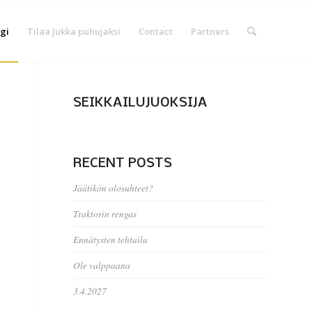
gi
Tilaa Jukka puhujaksi
Contact
Partners
SEIKKAILUJUOKSIJA
RECENT POSTS
Jäätikön olosuhteet?
Traktorin rengas
Ennätysten tehtailu
Ole valppaana
3.4.2027