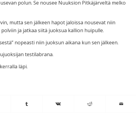
nousevan polun. Se nousee Nuuksion Pitkäjärveltä melko
n, mutta sen jälkeen hapot jaloissa nousevat niin
lviin ja jatkaa siitä juoksua kallion huipulle.
ksestä” nopeasti niin juoksun aikana kun sen jälkeen.
ujuoksijan testilabrana.
rralla läpi.