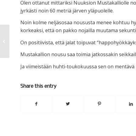
Olen ottanut mittariksi Nuuksion Mustakalliolle 
jyrkästi noin 60 metriä järven yläpuolelle.
Noin kolme neljäsosaa noususta menee kohtuu hyvi
korkeaksi, että on pakko nojailla muutama sekunti po
Sijoitusvinkki
On positiivista, että jalat toipuvat “happohyökkäy
Mustakallion nousu saa toimia jatkossakin seikkail
Ja viimeistään huhti-toukokuussa sen on mentävä ke
Share this entry