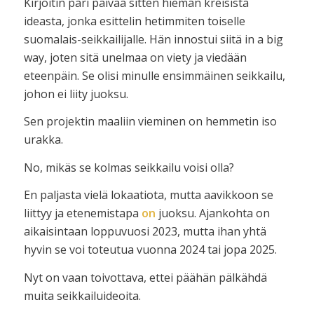
Kirjoitin pari päivää sitten hieman kreisistä
ideasta, jonka esittelin hetimmiten toiselle
suomalais-seikkailijalle. Hän innostui siitä in a big
way, joten sitä unelmaa on viety ja viedään
eteenpäin. Se olisi minulle ensimmäinen seikkailu,
johon ei liity juoksu.
Sen projektin maaliin vieminen on hemmetin iso
urakka.
No, mikäs se kolmas seikkailu voisi olla?
En paljasta vielä lokaatiota, mutta aavikkoon se
liittyy ja etenemistapa
on
juoksu. Ajankohta on
aikaisintaan loppuvuosi 2023, mutta ihan yhtä
hyvin se voi toteutua vuonna 2024 tai jopa 2025.
Nyt on vaan toivottava, ettei päähän pälkähdä
muita seikkailuideoita.