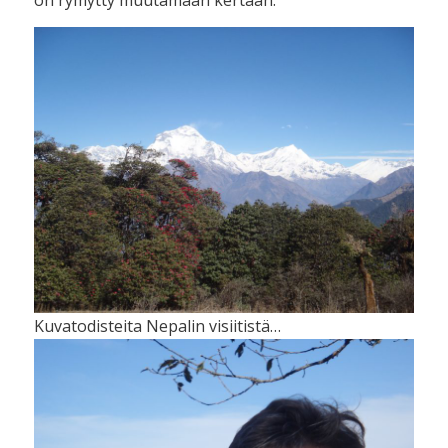
on rymytty muutamaan kertaan.
Kuvatodisteita Nepalin visiitistä…