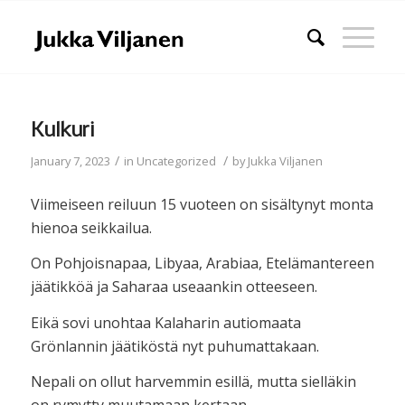
Kulkuri
/
/
January 7, 2023
in
Uncategorized
by
Jukka Viljanen
Viimeiseen reiluun 15 vuoteen on sisältynyt monta
hienoa seikkailua.
On Pohjoisnapaa, Libyaa, Arabiaa, Etelämantereen
jäätikköä ja Saharaa useaankin otteeseen.
Eikä sovi unohtaa Kalaharin autiomaata
Grönlannin jäätiköstä nyt puhumattakaan.
Nepali on ollut harvemmin esillä, mutta sielläkin