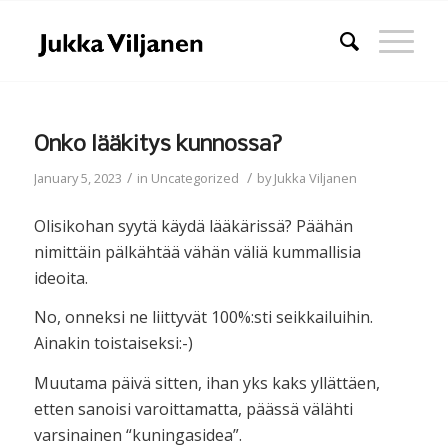
Onko lääkitys kunnossa?
/
/
January 5, 2023
in
Uncategorized
by
Jukka Viljanen
Olisikohan syytä käydä lääkärissä? Päähän
nimittäin pälkähtää vähän väliä kummallisia
ideoita.
No, onneksi ne liittyvät 100%:sti seikkailuihin.
Ainakin toistaiseksi:-)
Muutama päivä sitten, ihan yks kaks yllättäen,
etten sanoisi varoittamatta, päässä välähti
varsinainen “kuningasidea”.