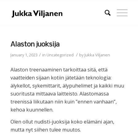
Alaston juoksija
/
/
January 1, 2023
in
Uncategorized
by
Jukka Viljanen
Alaston treenaaminen tarkoittaa sitä, että
vaatteiden sijaan kotiin jätetään teknologia:
älykellot, sykemittarit, älypuhelimet ja kaikki muu
suoritusta mittaava laitteisto. Alastomassa
treenissä liikutaan niin kuin ”ennen vanhaan”,
kehoa kuunnellen.
Olen ollut nudisti-juoksija koko elämäni ajan,
mutta nyt siihen tulee muutos.