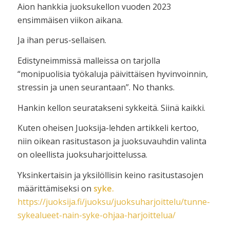
Aion hankkia juoksukellon vuoden 2023
ensimmäisen viikon aikana.
Ja ihan perus-sellaisen.
Edistyneimmissä malleissa on tarjolla
“monipuolisia työkaluja päivittäisen hyvinvoinnin,
stressin ja unen seurantaan”. No thanks.
Hankin kellon seuratakseni sykkeitä. Siinä kaikki.
Kuten oheisen Juoksija-lehden artikkeli kertoo,
niin oikean rasitustason ja juoksuvauhdin valinta
on oleellista juoksuharjoittelussa.
Yksinkertaisin ja yksilöllisin keino rasitustasojen
määrittämiseksi on
syke.
https://juoksija.fi/juoksu/juoksuharjoittelu/tunne-
sykealueet-nain-syke-ohjaa-harjoittelua/