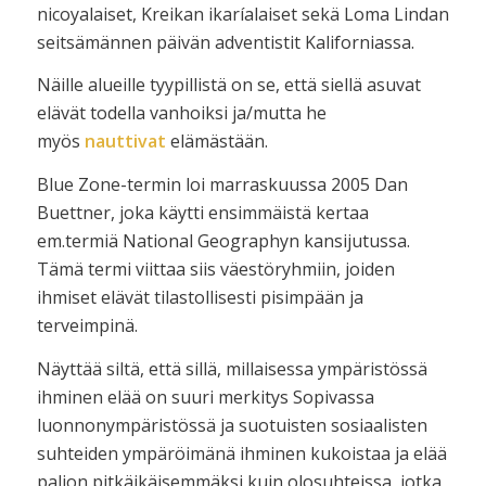
nicoyalaiset, Kreikan ikaríalaiset sekä Loma Lindan
seitsämännen päivän adventistit Kaliforniassa.
Näille alueille tyypillistä on se, että siellä asuvat
elävät todella vanhoiksi ja/mutta he
myös
nauttivat
elämästään.
Blue Zone-termin loi marraskuussa 2005 Dan
Buettner, joka käytti ensimmäistä kertaa
em.termiä National Geographyn kansijutussa.
Tämä termi viittaa siis väestöryhmiin, joiden
ihmiset elävät tilastollisesti pisimpään ja
terveimpinä.
Näyttää siltä, että sillä, millaisessa ympäristössä
ihminen elää on suuri merkitys Sopivassa
luonnonympäristössä ja suotuisten sosiaalisten
suhteiden ympäröimänä ihminen kukoistaa ja elää
paljon pitkäikäisemmäksi kuin olosuhteissa, jotka