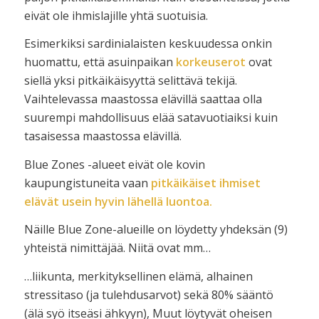
eivät ole ihmislajille yhtä suotuisia.
Esimerkiksi sardinialaisten keskuudessa onkin
huomattu, että asuinpaikan
korkeuserot
ovat
siellä yksi pitkäikäisyyttä selittävä tekijä.
Vaihtelevassa maastossa elävillä saattaa olla
suurempi mahdollisuus elää satavuotiaiksi kuin
tasaisessa maastossa elävillä.
Blue Zones -alueet eivät ole kovin
kaupungistuneita vaan
pitkäikäiset ihmiset
elävät usein hyvin lähellä luontoa.
Näille Blue Zone-alueille on löydetty yhdeksän (9)
yhteistä nimittäjää. Niitä ovat mm…
…liikunta, merkityksellinen elämä, alhainen
stressitaso (ja tulehdusarvot) sekä 80% sääntö
(älä syö itseäsi ähkyyn), Muut löytyvät oheisen