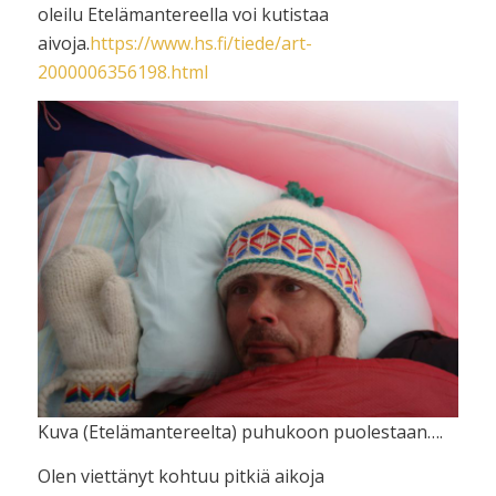
oleilu Etelämantereella voi kutistaa
aivoja.
https://www.hs.fi/tiede/art-
2000006356198.html
Kuva (Etelämantereelta) puhukoon puolestaan….
Olen viettänyt kohtuu pitkiä aikoja