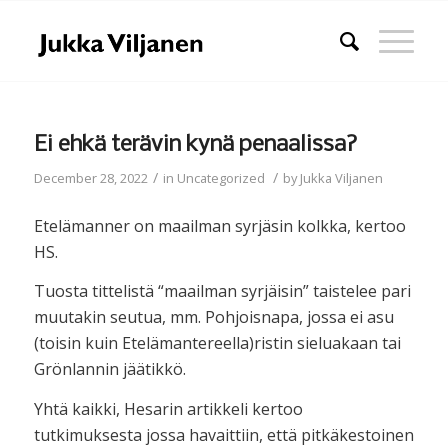
Ei ehkä terävin kynä penaalissa?
/
/
December 28, 2022
in
Uncategorized
by
Jukka Viljanen
Etelämanner on maailman syrjäsin kolkka, kertoo
HS.
Tuosta tittelistä “maailman syrjäisin” taistelee pari
muutakin seutua, mm. Pohjoisnapa, jossa ei asu
(toisin kuin Etelämantereella)ristin sieluakaan tai
Grönlannin jäätikkö.
Yhtä kaikki, Hesarin artikkeli kertoo
tutkimuksesta jossa havaittiin, että pitkäkestoinen