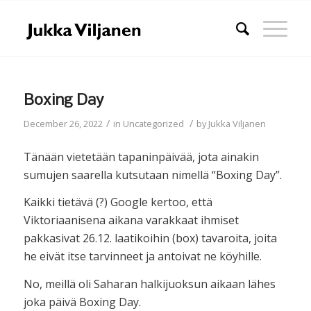
Boxing Day
/
/
December 26, 2022
in
Uncategorized
by
Jukka Viljanen
Tänään vietetään tapaninpäivää, jota ainakin
sumujen saarella kutsutaan nimellä “Boxing Day”.
Kaikki tietävä (?) Google kertoo, että
Viktoriaanisena aikana varakkaat ihmiset
pakkasivat 26.12. laatikoihin (box) tavaroita, joita
he eivät itse tarvinneet ja antoivat ne köyhille.
No, meillä oli Saharan halkijuoksun aikaan lähes
joka päivä Boxing Day.