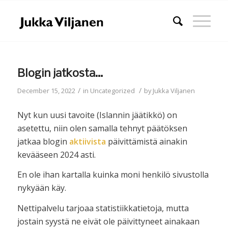
Blogin jatkosta…
/
/
December 15, 2022
in
Uncategorized
by
Jukka Viljanen
Nyt kun uusi tavoite (Islannin jäätikkö) on
asetettu, niin olen samalla tehnyt päätöksen
jatkaa blogin
aktiivista
päivittämistä ainakin
kevääseen 2024 asti.
En ole ihan kartalla kuinka moni henkilö sivustolla
nykyään käy.
Nettipalvelu tarjoaa statistiikkatietoja, mutta
jostain syystä ne eivät ole päivittyneet ainakaan