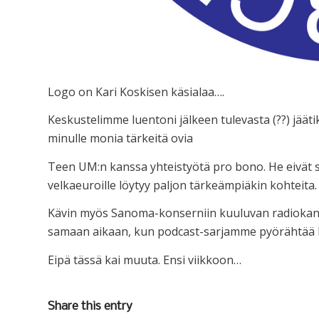
Logo on Kari Koskisen käsialaa….
Keskustelimme luentoni jälkeen tulevasta (??) jäätik
minulle monia tärkeitä ovia
Teen UM:n kanssa yhteistyötä pro bono. He eivät sii
velkaeuroille löytyy paljon tärkeämpiäkin kohteita.
Kävin myös Sanoma-konserniin kuuluvan radiokanav
samaan aikaan, kun podcast-sarjamme pyörähtää k
Eipä tässä kai muuta. Ensi viikkoon…
Share this entry