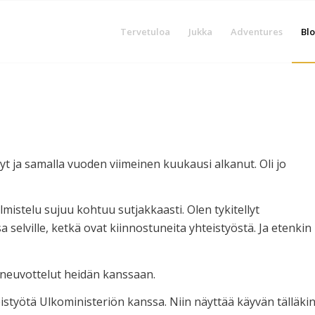
Tervetuloa
Jukka
Adventures
Blo
nyt ja samalla vuoden viimeinen kuukausi alkanut. Oli jo
mistelu sujuu kohtuu sutjakkaasti. Olen tykitellyt
a selville, ketkä ovat kiinnostuneita yhteistyöstä. Ja etenkin
n neuvottelut heidän kanssaan.
eistyötä Ulkoministeriön kanssa. Niin näyttää käyvän tälläki