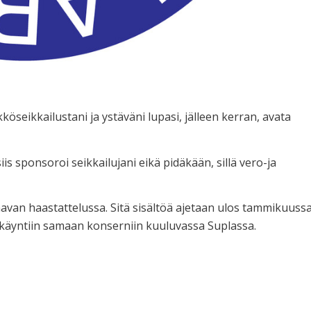
köseikkailustani ja ystäväni lupasi, jälleen kerran, avata
s sponsoroi seikkailujani eikä pidäkään, sillä vero-ja
an haastattelussa. Sitä sisältöä ajetaan ulos tammikuuss
äyntiin samaan konserniin kuuluvassa Suplassa.