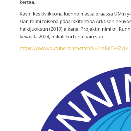
kertaa.
Kävin keskiviikkona luennoimassa eräässä UM:n yks
Hän toimi toisena pääarkkitehtinä Arktisen neuvost
halkijuoksun (2019) aikana. Projektin nimi oli Runn
keväällä 2024, mikäli Fortuna näin suo.
https://www.youtube.com/watch?v=21zBsTVFZQk