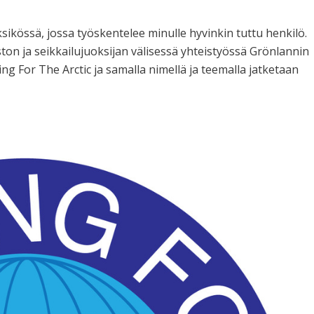
ikössä, jossa työskentelee minulle hyvinkin tuttu henkilö.
on ja seikkailujuoksijan välisessä yhteistyössä Grönlannin
ing For The Arctic ja samalla nimellä ja teemalla jatketaan