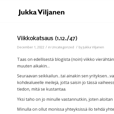
Viikkokatsaus (1.12./47)
/
/
December 1, 2022
in
Uncategorized
by
Jukka Viljanen
Taas on edellisestä blogista (noin) viikko vierähtä
muuten aikakin…
Seuraavan seikkailun…tai ainakin sen yrityksen…val
kohdealueelle meilejä, jotta saisin jo tässä vaiheess
tiedon, mitä se kustantaa.
Yksi taho on jo minulle vastannutkin, joten aloita
Minulla on ollut monissa yhteyksissä ilo tehdä yht