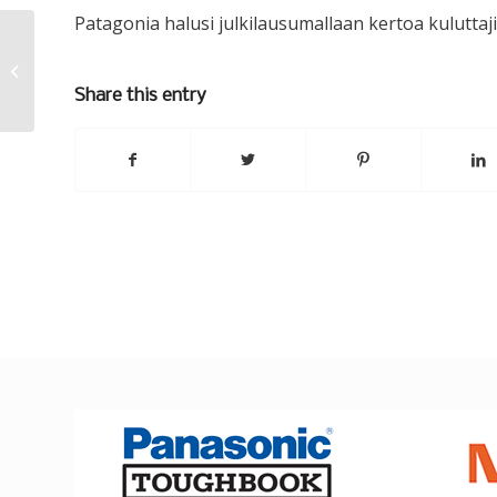
Patagonia halusi julkilausumallaan kertoa kuluttajil
Paluu 1990-luvulle?
Share this entry