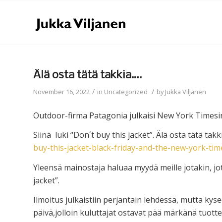
Älä osta tätä takkia….
/
/
November 16, 2022
in
Uncategorized
by
Jukka Viljanen
Outdoor-firma Patagonia julkaisi New York Timesi
Siinä luki “Don´t buy this jacket”. Älä osta tätä takki
buy-this-jacket-black-friday-and-the-new-york-tim
Yleensä mainostaja haluaa myydä meille jotakin, jot
jacket”.
Ilmoitus julkaistiin perjantain lehdessä, mutta kysee
päivä,jolloin kuluttajat ostavat pää märkänä tuotteit