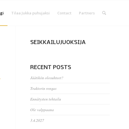
gi
Tilaa Jukka puhujaksi
Contact
Partners
SEIKKAILUJUOKSIJA
RECENT POSTS
Jäätikön olosuhteet?
-
Traktorin rengas
Ennätysten tehtailu
Ole valppaana
3.4.2027