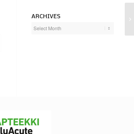
ARCHIVES
Ot