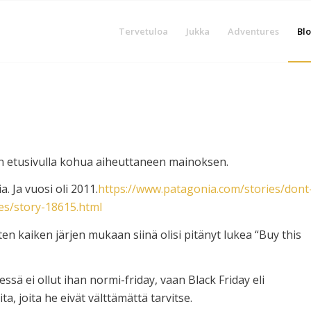
Tervetuloa
Jukka
Adventures
Blo
n etusivulla kohua aiheuttaneen mainoksen.
a. Ja vuosi oli 2011.
https://www.patagonia.com/stories/dont
es/story-18615.html
en kaiken järjen mukaan siinä olisi pitänyt lukea “Buy this
ssä ei ollut ihan normi-friday, vaan Black Friday eli
a, joita he eivät välttämättä tarvitse.