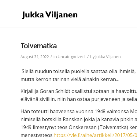
Toivematka
/
/
August 31, 2022
in
Uncategorized
by
Jukka Viljanen
Siellä ruudun toisella puolella saattaa olla ihmisi
mutta kerron tarinan vielä ainakin kerran…
Kirjailija Göran Schildt osallistui sotaan ja haavoitt
elävänä siviiliin, niin hän ostaa purjeveneen ja seila
Hän toteutti haaveensa vuonna 1948 vaimonsa Mon
nimisellä botskilla Ranskan jokia ja kanavia pitkin 
1949 ilmestynyt teos Önskeresan (Toivematka) kertoi
menestysteos.
https://yle.fi/aihe/artikkeli/2017/05