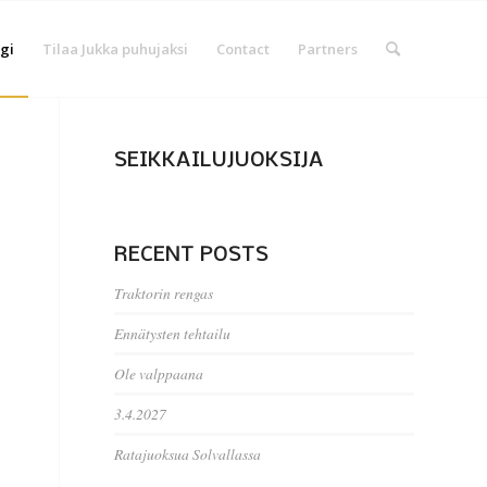
gi
Tilaa Jukka puhujaksi
Contact
Partners
SEIKKAILUJUOKSIJA
RECENT POSTS
Traktorin rengas
Ennätysten tehtailu
Ole valppaana
3.4.2027
Ratajuoksua Solvallassa