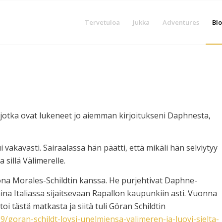
Tervetuloa
Jukka
Adventures
Blo
ä, jotka ovat lukeneet jo aiemman kirjoitukseni Daphnesta,
ui vakavasti. Sairaalassa hän päätti, että mikäli hän selviytyy
a sillä Välimerelle.
a Morales-Schildtin kanssa. He purjehtivat Daphne-
aina Italiassa sijaitsevaan Rapallon kaupunkiin asti. Vuonna
 tästä matkasta ja siitä tuli Göran Schildtin
/09/goran-schildt-loysi-unelmiensa-valimeren-ja-luovi-sielta-