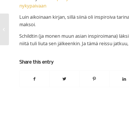
nykypaivaan
Luin aikoinaan kirjan, sillä siinä oli inspiroiva ta
maksoi.
Blogin tulevaisuudesta
Schildtin (ja monen muun asian inspiroimana) läksi
niitä tuli liuta sen jälkeenkin. Ja tämä reissu jatk
Share this entry