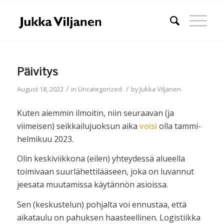
Päivitys
/
/
August 18, 2022
in
Uncategorized
by
Jukka Viljanen
Kuten aiemmin ilmoitin, niin seuraavan (ja
viimeisen) seikkailujuoksun aika
voisi
olla tammi-
helmikuu 2023.
Olin keskiviikkona (eilen) yhteydessä alueella
toimivaan suurlähettilääseen, joka on luvannut
jeesata muutamissa käytännön asioissa.
Sen (keskustelun) pohjalta voi ennustaa, että
aikataulu on pahuksen haasteellinen. Logistiikka