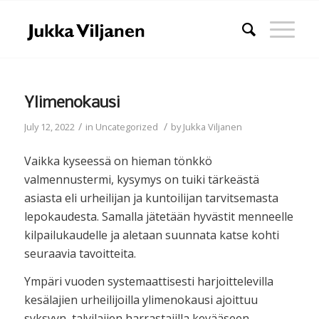
Ylimenokausi
/
/
July 12, 2022
in
Uncategorized
by
Jukka Viljanen
Vaikka kyseessä on hieman tönkkö
valmennustermi, kysymys on tuiki tärkeästä
asiasta eli urheilijan ja kuntoilijan tarvitsemasta
lepokaudesta. Samalla jätetään hyvästit menneelle
kilpailukaudelle ja aletaan suunnata katse kohti
seuraavia tavoitteita.
Ympäri vuoden systemaattisesti harjoittelevilla
kesälajien urheilijoilla ylimenokausi ajoittuu
syksyyn, talvilajien harrastajilla kevääseen.