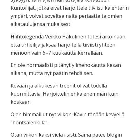
Kuntoilijat, jotka eivät harjoittele tiiviisti kalenterin
ympäri, voivat soveltaa näitä periaatteita omien
aikataulujensa mukaisesti.
Hiihtolegenda Veikko Hakulinen totesi aikoinaan,
että urheilija jaksaa harjoitella tiiviisti yhteen
menoon vain 6–7 kuukautta kerrallaan.
En ole normaalisti pitänyt ylimenokautta kesän
aikana, mutta nyt päätin tehdä sen.
Kevään ja alkukesän treenit olivat todella
kuormittavia. Harjoittelin ehkä enemmän kuin
koskaan.
Olen himmaillut nyt viikon. Kävin tänään kevyellä
“höntsälenkillä”.
Otan viikon kaksi vielä iisisti. Sama pätee blogin