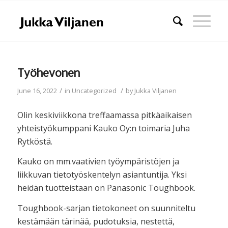
Työhevonen
/
/
June 16, 2022
in
Uncategorized
by
Jukka Viljanen
Olin keskiviikkona treffaamassa pitkäaikaisen
yhteistyökumppani Kauko Oy:n toimaria Juha
Rytköstä.
Kauko on mm.vaativien työympäristöjen ja
liikkuvan tietotyöskentelyn asiantuntija. Yksi
heidän tuotteistaan on Panasonic Toughbook.
Toughbook-sarjan tietokoneet on suunniteltu
kestämään tärinää, pudotuksia, nestettä,