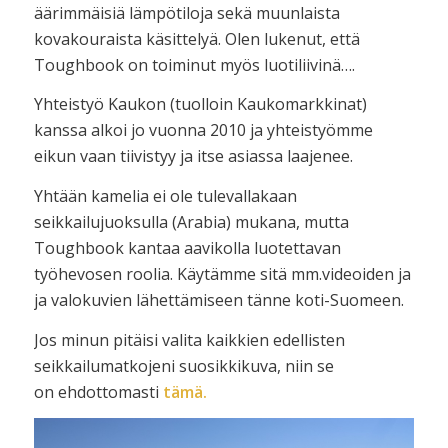
äärimmäisiä lämpötiloja sekä muunlaista
kovakouraista käsittelyä. Olen lukenut, että
Toughbook on toiminut myös luotiliivinä….
Yhteistyö Kaukon (tuolloin Kaukomarkkinat)
kanssa alkoi jo vuonna 2010 ja yhteistyömme
eikun vaan tiivistyy ja itse asiassa laajenee.
Yhtään kamelia ei ole tulevallakaan
seikkailujuoksulla (Arabia) mukana, mutta
Toughbook kantaa aavikolla luotettavan
työhevosen roolia. Käytämme sitä mm.videoiden ja
ja valokuvien lähettämiseen tänne koti-Suomeen.
Jos minun pitäisi valita kaikkien edellisten
seikkailumatkojeni suosikkikuva, niin se
on ehdottomasti
tämä.