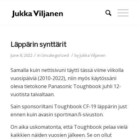
Läppärin synttärit
/
/
June 8, 2022
in
Uncategorized
by
Jukka Viljanen
Samalla kuin nettisivuni täytti tässä viime viikolla
vuosipäiviä (2010-2022), niin myös käytössäni
oleva tietokone Panasonic Toughbook juhli 12-
vuotista taivaltaan.
Sain sponsoriltani Toughbook CF-19 läppärin just
ennen kuin avasin sportman.fi-sivuston.
On aika uskomatonta, että Toughbook pelaa vielä
kaikkien näiden vuosien jälkeen. Se on ollut