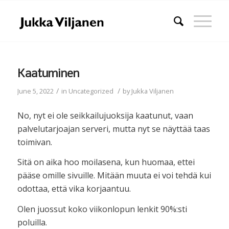
Kaatuminen
/
/
June 5, 2022
in
Uncategorized
by
Jukka Viljanen
No, nyt ei ole seikkailujuoksija kaatunut, vaan
palvelutarjoajan serveri, mutta nyt se näyttää taas
toimivan.
Sitä on aika hoo moilasena, kun huomaa, ettei
pääse omille sivuille. Mitään muuta ei voi tehdä kui
odottaa, että vika korjaantuu.
Olen juossut koko viikonlopun lenkit 90%:sti
poluilla.