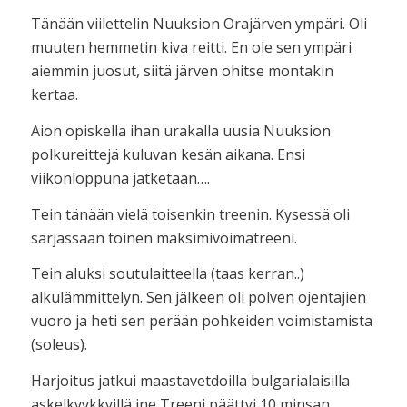
Tänään viilettelin Nuuksion Orajärven ympäri. Oli
muuten hemmetin kiva reitti. En ole sen ympäri
aiemmin juosut, siitä järven ohitse montakin
kertaa.
Aion opiskella ihan urakalla uusia Nuuksion
polkureittejä kuluvan kesän aikana. Ensi
viikonloppuna jatketaan….
Tein tänään vielä toisenkin treenin. Kysessä oli
sarjassaan toinen maksimivoimatreeni.
Tein aluksi soutulaitteella (taas kerran..)
alkulämmittelyn. Sen jälkeen oli polven ojentajien
vuoro ja heti sen perään pohkeiden voimistamista
(soleus).
Harjoitus jatkui maastavetdoilla bulgarialaisilla
askelkyykkyillä jne Treeni päättyi 10 minsan