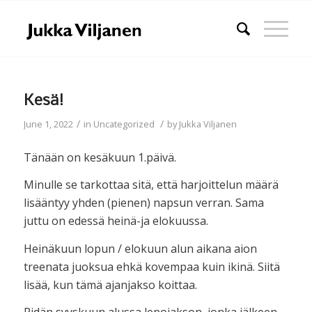
Kesä!
/
/
June 1, 2022
in
Uncategorized
by
Jukka Viljanen
Tänään on kesäkuun 1.päivä.
Minulle se tarkottaa sitä, että harjoittelun määrä
lisääntyy yhden (pienen) napsun verran. Sama
juttu on edessä heinä-ja elokuussa.
Heinäkuun lopun / elokuun alun aikana aion
treenata juoksua ehkä kovempaa kuin ikinä. Siitä
lisää, kun tämä ajanjakso koittaa.