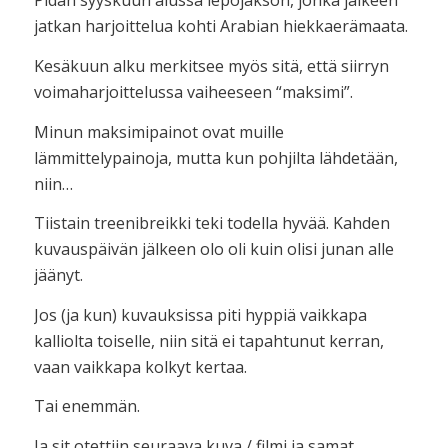
Pidän syyskuun alussa lepojakson, jonka jälkeen
jatkan harjoittelua kohti Arabian hiekkaerämaata.
Kesäkuun alku merkitsee myös sitä, että siirryn
voimaharjoittelussa vaiheeseen “maksimi”.
Minun maksimipainot ovat muille
lämmittelypainoja, mutta kun pohjilta lähdetään,
niin…
Tiistain treenibreikki teki todella hyvää. Kahden
kuvauspäivän jälkeen olo oli kuin olisi junan alle
jäänyt.
Jos (ja kun) kuvauksissa piti hyppiä vaikkapa
kalliolta toiselle, niin sitä ei tapahtunut kerran,
vaan vaikkapa kolkyt kertaa.
Tai enemmän.
Ja sit otettiin seuraava kuva / filmi ja samat