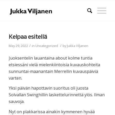
Kelpaa esitellä
/
/
May 29, 2022
in
Uncategorized
by
Jukka Viljanen
Juoksentelin lauantaina about kolme tuntia
etsiessäni vielä mielenkiintoisia kuvauskohteita
sunnuntai-maanantain Merrellin kuvauspäiviä
varten.
Yksi päivän hapottavin suoritus oli juosta
Solvallan Swinghillin laskettelurinnettä ylös. Ilman
sauvoja.
Nyt on plakkarissa ainakin kymmenen hyvää