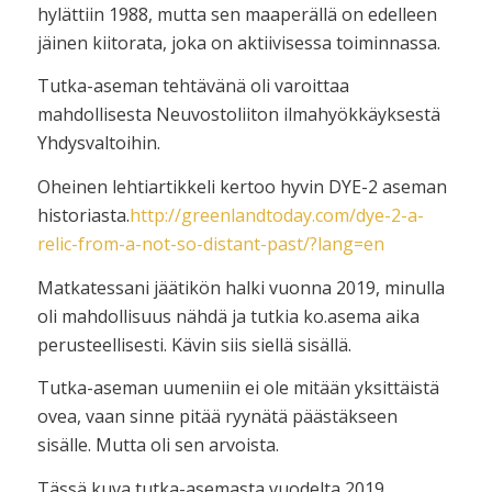
hylättiin 1988, mutta sen maaperällä on edelleen
jäinen kiitorata, joka on aktiivisessa toiminnassa.
Tutka-aseman tehtävänä oli varoittaa
mahdollisesta Neuvostoliiton ilmahyökkäyksestä
Yhdysvaltoihin.
Oheinen lehtiartikkeli kertoo hyvin DYE-2 aseman
historiasta.
http://greenlandtoday.com/dye-2-a-
relic-from-a-not-so-distant-past/?lang=en
Matkatessani jäätikön halki vuonna 2019, minulla
oli mahdollisuus nähdä ja tutkia ko.asema aika
perusteellisesti. Kävin siis siellä sisällä.
Tutka-aseman uumeniin ei ole mitään yksittäistä
ovea, vaan sinne pitää ryynätä päästäkseen
sisälle. Mutta oli sen arvoista.
Tässä kuva tutka-asemasta vuodelta 2019.