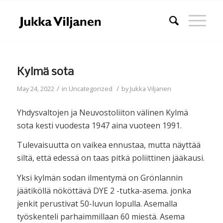
Kylmä sota
/
/
May 24, 2022
in
Uncategorized
by
Jukka Viljanen
Yhdysvaltojen ja Neuvostoliiton välinen Kylmä
sota kesti vuodesta 1947 aina vuoteen 1991.
Tulevaisuutta on vaikea ennustaa, mutta näyttää
siltä, että edessä on taas pitkä poliittinen jääkausi.
Yksi kylmän sodan ilmentymä on Grönlannin
jäätiköllä nököttävä DYE 2 -tutka-asema. jonka
jenkit perustivat 50-luvun lopulla. Asemalla
työskenteli parhaimmillaan 60 miestä. Asema