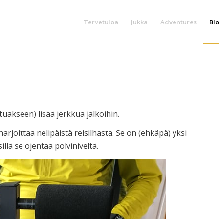
Tervetuloa
Jukka
Adventures
Blo
uakseen) lisää jerkkua jalkoihin.
 harjoittaa nelipäistä reisilhasta. Se on (ehkäpä) yksi
llä se ojentaa polviniveltä.