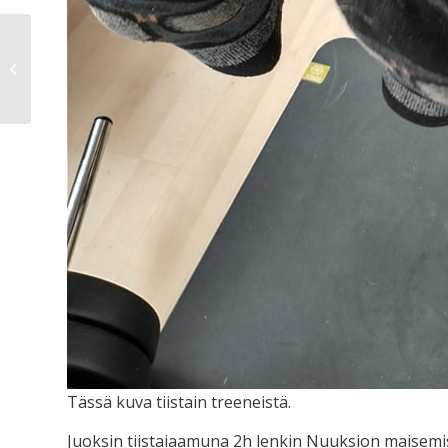
Pohje-The Machine
Tässä kuva tiistain treeneistä.
Juoksin tiistaiaamuna 2h lenkin Nuuksion maisemis