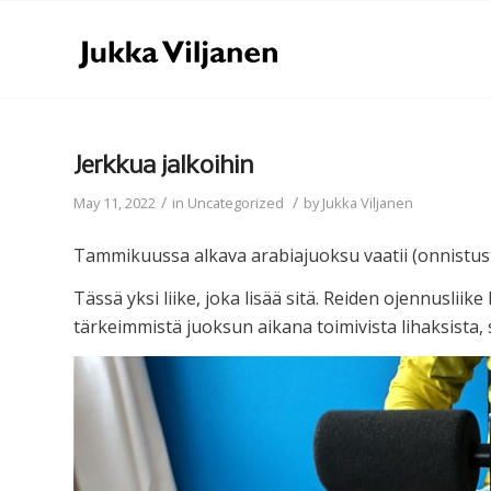
Jerkkua jalkoihin
/
/
May 11, 2022
in
Uncategorized
by
Jukka Viljanen
Tammikuussa alkava arabiajuoksu vaatii (onnistust
Tässä yksi liike, joka lisää sitä. Reiden ojennusliike
tärkeimmistä juoksun aikana toimivista lihaksista, si