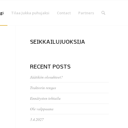
gi
Tilaa Jukka puhujaksi
Contact
Partners
SEIKKAILUJUOKSIJA
RECENT POSTS
Jäätikön olosuhteet?
Traktorin rengas
Ennätysten tehtailu
Ole valppaana
3.4.2027