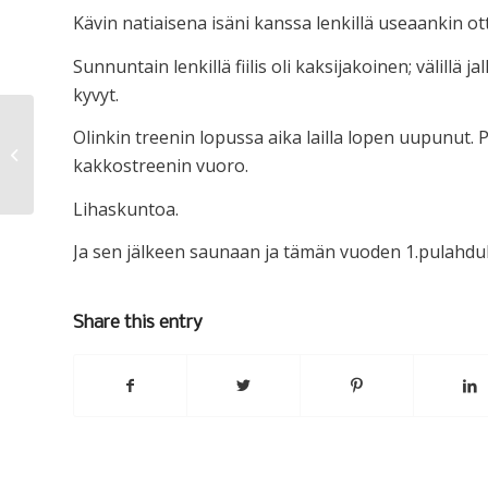
Kävin natiaisena isäni kanssa lenkillä useaankin o
Sunnuntain lenkillä fiilis oli kaksijakoinen; välillä j
kyvyt.
Olinkin treenin lopussa aika lailla lopen uupunut. Pi
Haastensa kullakin….
kakkostreenin vuoro.
Lihaskuntoa.
Ja sen jälkeen saunaan ja tämän vuoden 1.pulahdu
Share this entry