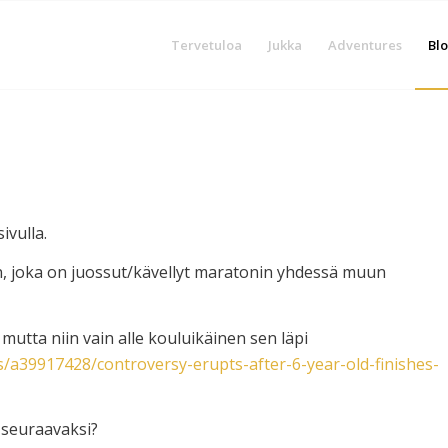
Tervetuloa
Jukka
Adventures
Blo
ivulla.
aan, joka on juossut/kävellyt maratonin yhdessä muun
mutta niin vain alle kouluikäinen sen läpi
/a39917428/controversy-erupts-after-6-year-old-finishes-
 seuraavaksi?