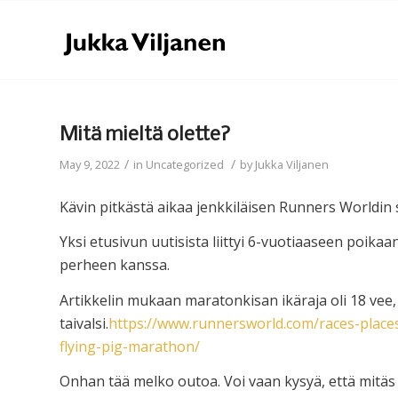
Mitä mieltä olette?
/
/
May 9, 2022
in
Uncategorized
by
Jukka Viljanen
Kävin pitkästä aikaa jenkkiläisen Runners Worldin s
Yksi etusivun uutisista liittyi 6-vuotiaaseen poik
perheen kanssa.
Artikkelin mukaan maratonkisan ikäraja oli 18 vee, 
taivalsi.
https://www.runnersworld.com/races-places
flying-pig-marathon/
Onhan tää melko outoa. Voi vaan kysyä, että mitäs