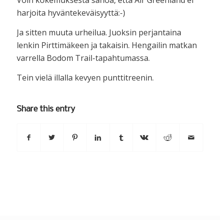
Voin kokemuksesta sanoa, että Air Greenland ei
harjoita hyväntekeväisyyttä:-)
Ja sitten muuta urheilua. Juoksin perjantaina
lenkin Pirttimäkeen ja takaisin. Hengailin matkan
varrella Bodom Trail-tapahtumassa.
Tein vielä illalla kevyen punttitreenin.
Share this entry