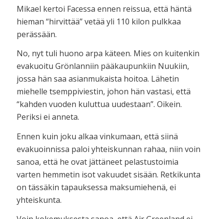
Mikael kertoi Facessa ennen reissua, että häntä
hieman “hirvittää” vetää yli 110 kilon pulkkaa
perässään.
No, nyt tuli huono arpa käteen. Mies on kuitenkin
evakuoitu Grönlanniin pääkaupunkiin Nuukiin,
jossa hän saa asianmukaista hoitoa. Lähetin
miehelle tsemppiviestin, johon hän vastasi, että
“kahden vuoden kuluttua uudestaan”. Oikein.
Periksi ei anneta.
Ennen kuin joku alkaa vinkumaan, että siinä
evakuoinnissa paloi yhteiskunnan rahaa, niin voin
sanoa, että he ovat jättäneet pelastustoimia
varten hemmetin isot vakuudet sisään. Retkikunta
on tässäkin tapauksessa maksumiehenä, ei
yhteiskunta.