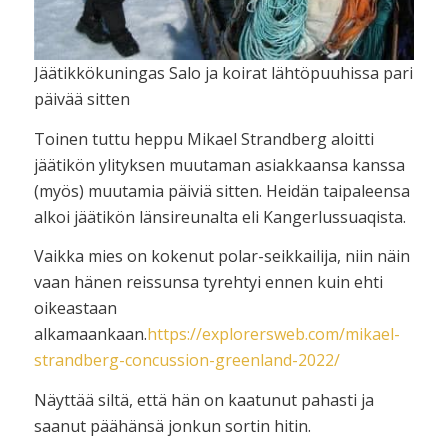
Jäätikkökuningas Salo ja koirat lähtöpuuhissa pari
päivää sitten
Toinen tuttu heppu Mikael Strandberg aloitti
jäätikön ylityksen muutaman asiakkaansa kanssa
(myös) muutamia päiviä sitten. Heidän taipaleensa
alkoi jäätikön länsireunalta eli Kangerlussuaqista.
Vaikka mies on kokenut polar-seikkailija, niin näin
vaan hänen reissunsa tyrehtyi ennen kuin ehti
oikeastaan
alkamaankaan.
https://explorersweb.com/mikael-
strandberg-concussion-greenland-2022/
Näyttää siltä, että hän on kaatunut pahasti ja
saanut päähänsä jonkun sortin hitin.