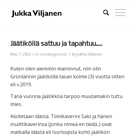
Jäätiköllä sattuu ja tapahtuu….
/
/
May 7, 2022
in
Uncategorized
by
Jukka Viljanen
Kuten olen aiemmin maininnut, niin olin
Grönlannin jäätiköllä tasan kolme (3) vuotta sitten
eli v.2019.
Tänä vuonna jäätikköä tarpoo muutamakin tuttu
mies.
Aloitetaan idästä. Tiimikaverini Salo ja hänen
inuiittikaverinsa (jonka nimeä en tiedä..) ovat
matkalla idästä eli Isortoqista kohti jäätikön