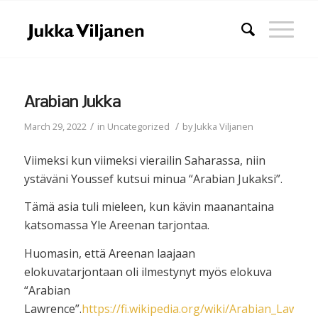
Arabian Jukka
/
/
March 29, 2022
in
Uncategorized
by
Jukka Viljanen
Viimeksi kun viimeksi vierailin Saharassa, niin
ystäväni Youssef kutsui minua “Arabian Jukaksi”.
Tämä asia tuli mieleen, kun kävin maanantaina
katsomassa Yle Areenan tarjontaa.
Huomasin, että Areenan laajaan
elokuvatarjontaan oli ilmestynyt myös elokuva
“Arabian
Lawrence”.
https://fi.wikipedia.org/wiki/Arabian_Lawren