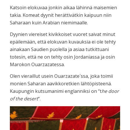
Katsoin elokuvaa jonkin aikaa lähinnä maisemien
takia. Komeat dyynit herättivätkin kaipuun niin
Saharaan kuin Arabian niemimaalle.
Dyynien viereiset kivikkoiset vuoret saivat minut
epäilemään, että elokuvan kuvauksia ei ole tehty
ainakaan Saudien puolella ja asiaa tutkittuani
totesin, että ne on tehty osin Jordaniassa ja osin
Marokon Ouarzazatessa.
Olen vieraillut usein Ouarzazate´ssa, joka toimii
monien Saharan aavikkoretkien lähtöpisteenä.
Kaupungin kutsumanimi englanniksi on “t
he door
of the desert
“.