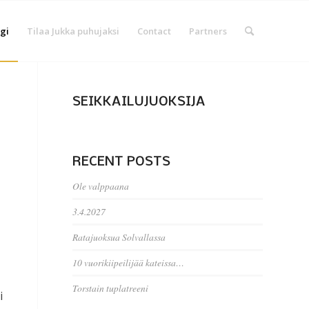
gi
Tilaa Jukka puhujaksi
Contact
Partners
SEIKKAILUJUOKSIJA
RECENT POSTS
Ole valppaana
3.4.2027
Ratajuoksua Solvallassa
10 vuorikiipeilijää kateissa…
Torstain tuplatreeni
i