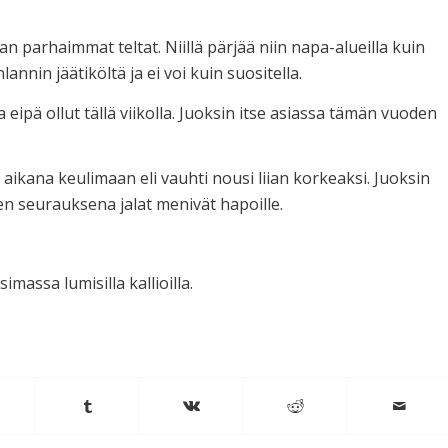
 parhaimmat teltat. Niillä pärjää niin napa-alueilla kuin
annin jäätiköltä ja ei voi kuin suositella.
eipä ollut tällä viikolla. Juoksin itse asiassa tämän vuoden
n aikana keulimaan eli vauhti nousi liian korkeaksi. Juoksin
en seurauksena jalat menivät hapoille.
massa lumisilla kallioilla.