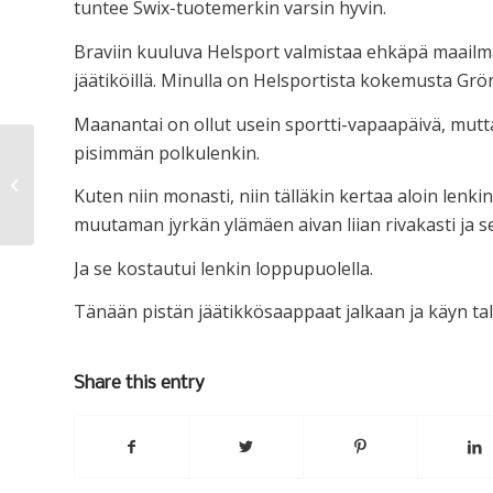
tuntee Swix-tuotemerkin varsin hyvin.
Braviin kuuluva Helsport valmistaa ehkäpä maailman
jäätiköillä. Minulla on Helsportista kokemusta Grönl
Maanantai on ollut usein sportti-vapaapäivä, mutta 
pisimmän polkulenkin.
10
Kuten niin monasti, niin tälläkin kertaa aloin lenki
muutaman jyrkän ylämäen aivan liian rivakasti ja s
Ja se kostautui lenkin loppupuolella.
Tänään pistän jäätikkösaappaat jalkaan ja käyn talsi
Share this entry