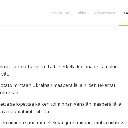
Tervetuloa
Jukka
Adventures
Blo
sta ja rokotuksista. Tällä hetkellä korona on (ainakin
ivät.
n sotatoimintaan Ukrainan maaperällä ja niiden tekemät
iskuntaa.
, että se lopettaa kaiken toiminnan Venäjän maaperällä ja
a ampumahiihtoliitolta.
ksen nimenä sano monellekaan juuri mitään, mutta hiihtoväk