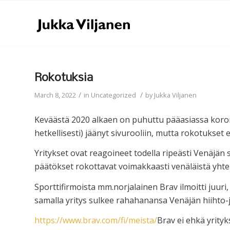
Rokotuksia
/
/
March 8, 2022
in
Uncategorized
by
Jukka Viljanen
Keväästä 2020 alkaen on puhuttu pääasiassa korona
hetkellisesti) jäänyt sivurooliin, mutta rokotukset e
Yritykset ovat reagoineet todella ripeästi Venäjä
päätökset rokottavat voimakkaasti venäläistä yhte
Sporttifirmoista mm.norjalainen Brav ilmoitti juuri
samalla yritys sulkee rahahanansa Venäjän hiihto-j
https://www.brav.com/fi/meista/
Brav ei ehkä yrity