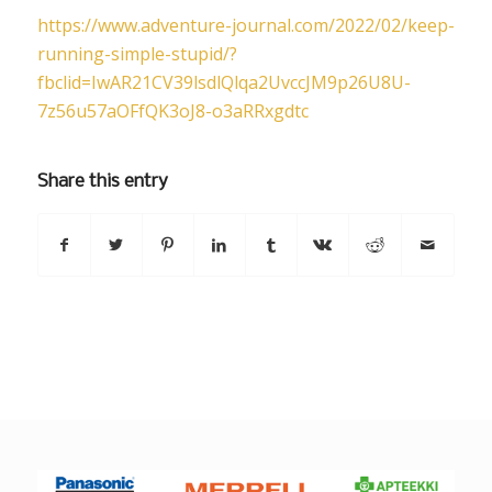
https://www.adventure-journal.com/2022/02/keep-
running-simple-stupid/?
fbclid=IwAR21CV39lsdlQlqa2UvccJM9p26U8U-
7z56u57aOFfQK3oJ8-o3aRRxgdtc
Share this entry