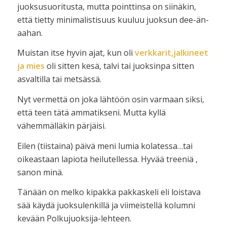
juoksusuoritusta, mutta pointtinsa on siinäkin,
että tietty minimalistisuus kuuluu juoksun dee-än-
aahan.
Muistan itse hyvin ajat, kun oli
verkkarit,jalkineet
ja mies
oli sitten kesä, talvi tai juoksinpa sitten
asvaltilla tai metsässä.
Nyt vermettä on joka lähtöön osin varmaan siksi,
että teen tätä ammatikseni. Mutta kyllä
vähemmälläkin pärjäisi.
Eilen (tiistaina) päivä meni lumia kolatessa…tai
oikeastaan lapiota heilutellessa. Hyvää treeniä ,
sanon minä.
Tänään on melko kipakka pakkaskeli eli loistava
sää käydä juoksulenkillä ja viimeistellä kolumni
kevään Polkujuoksija-lehteen.