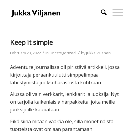
Keep it simple
/
/
February 23, 2022
in
Uncategorized
by
Jukka Viljanen
Adventure Journalissa oli piristävä artikkeli, jossa
kirjoittaja peräänkuulutti simppelimpää
lähestymistä juoksuharastusta kohtraan.
Alussa oli vain verkkarit, lenkkarit ja juoksija. Nyt
on tarjolla kaikenlaisia härpäkkeitä, joita meille
juoksijoille kaupataan.
Eikä siinä mitään väärää ole, sillä monet näistä
tuotteista ovat omiaan parantamaan