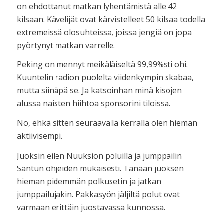
on ehdottanut matkan lyhentämistä alle 42
kilsaan. Kävelijät ovat kärvistelleet 50 kilsaa todella
extremeissä olosuhteissa, joissa jengiä on jopa
pyörtynyt matkan varrelle.
Peking on mennyt meikäläiseltä 99,99%sti ohi.
Kuuntelin radion puolelta viidenkympin skabaa,
mutta siinäpä se. Ja katsoinhan minä kisojen
alussa naisten hiihtoa sponsorini tiloissa.
No, ehkä sitten seuraavalla kerralla olen hieman
aktiivisempi.
Juoksin eilen Nuuksion poluilla ja jumppailin
Santun ohjeiden mukaisesti. Tänään juoksen
hieman pidemmän polkusetin ja jatkan
jumppailujakin. Pakkasyön jäljiltä polut ovat
varmaan erittäin juostavassa kunnossa.