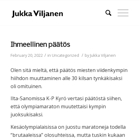
Ihmeellinen päätös
/
/
February 20, 2022
in
Uncategorized
by
Jukka Viljanen
Olen sitä mieltä, että päätös miesten viidenkympin
hiihdon muuttaminen alle 30 kilsan tynkäkisaksi
oli omituinen.
Ilta-Sanomissa K-P Kyrö vertasi päätöstä siihen,
että olympiamaraton muutettaisi kympin
juoksukisaksi.
Kesäolympialaisissa on juostu maratoneja todella
“brutaaleissa” olosuhteissa, mutta tuskin kukaan