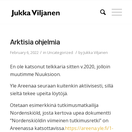
Arktisia ohjelmia
/
/
February 6, 2022
in
Uncategorized
by
Jukka Viljanen
En ole katsonut telkkaria sitten v.2020, jolloin
muutimme Nuuksioon.
Yle Areenaa seuraan kuitenkin aktiivisesti, sillä
sieltä tekee upeita löytöjä.
Otetaan esimerkkinä tutkimusmatkailija
Nordenskiöld, josta kertova upea dokumentti
“Nordenskiöldin viimeinen tutkimusretki” on
Areenassa katsottavissa.
https://areena.yle.fi/1-