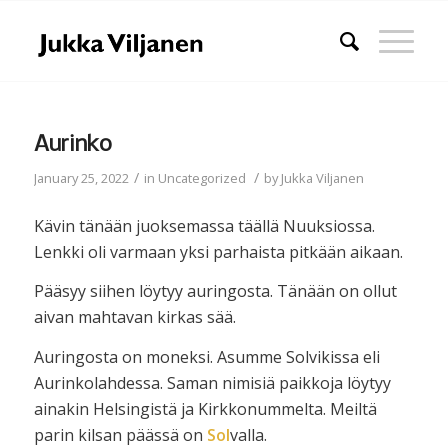
Aurinko
/
/
January 25, 2022
in
Uncategorized
by
Jukka Viljanen
Kävin tänään juoksemassa täällä Nuuksiossa.
Lenkki oli varmaan yksi parhaista pitkään aikaan.
Pääsyy siihen löytyy auringosta. Tänään on ollut
aivan mahtavan kirkas sää.
Auringosta on moneksi. Asumme Solvikissa eli
Aurinkolahdessa. Saman nimisiä paikkoja löytyy
ainakin Helsingistä ja Kirkkonummelta. Meiltä
parin kilsan päässä on
Sol
valla.