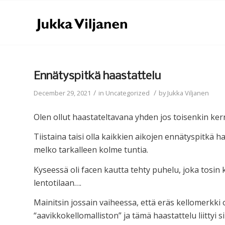
Ennätyspitkä haastattelu
/
/
December 29, 2021
in
Uncategorized
by
Jukka Viljanen
Olen ollut haastateltavana yhden jos toisenkin ker
Tiistaina taisi olla kaikkien aikojen ennätyspitkä h
melko tarkalleen kolme tuntia.
Kyseessä oli facen kautta tehty puhelu, joka tosin k
lentotilaan….
Mainitsin jossain vaiheessa, että eräs kellomerkk
“aavikkokellomalliston” ja tämä haastattelu liittyi si