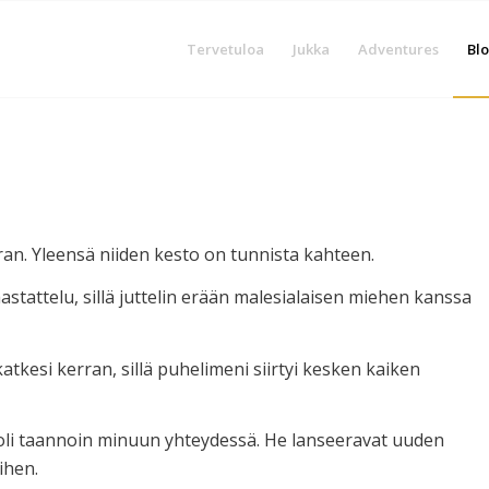
Tervetuloa
Jukka
Adventures
Blo
ran. Yleensä niiden kesto on tunnista kahteen.
aastattelu, sillä juttelin erään malesialaisen miehen kanssa
atkesi kerran, sillä puhelimeni siirtyi kesken kaiken
i oli taannoin minuun yhteydessä. He lanseeravat uuden
ihen.