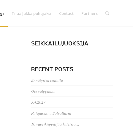
gi
Tilaa Jukka puhujaksi
Contact
Partners
SEIKKAILUJUOKSIJA
RECENT POSTS
Ennätysten tehtailu
Ole valppaana
3.4.2027
Ratajuoksua Solvallassa
10 vuorikiipeilijää kateissa…