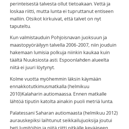
perinteisestä talvesta ollut tietoakaan. Vettä ja
loskaa riitti, mutta lunta ei tupruttanut entiseen
malliin. Otsikot kirkuivat, että talvet on nyt
taputeltu.
Kun valmistauduin Pohjoisnavan juoksuun ja
maastopyöräilyyn talvella 2006-2007, niin jouduin
hakemaan lumisia polkuja niinkin kaukaa kuin
täältä Nuuksiosta asti. Espoonlahden alueelta
niitä ei juuri löytynyt.
Kolme vuotta myöhemmin läksin käymään
ennakkotutkimusmatkalla (helmikuu
2010)Kalaharin autiomaassa. Ennen matkalle
lähtöä tiputin katolta ainakin puoli metriä lunta.
Palatessani Saharan autiomaasta (helmikuu 2012)
aurauskepiksi laihtunut seikkailujuoksija joutui
heti lumitöihin ja niitä riitti pitkälle kevääseen.