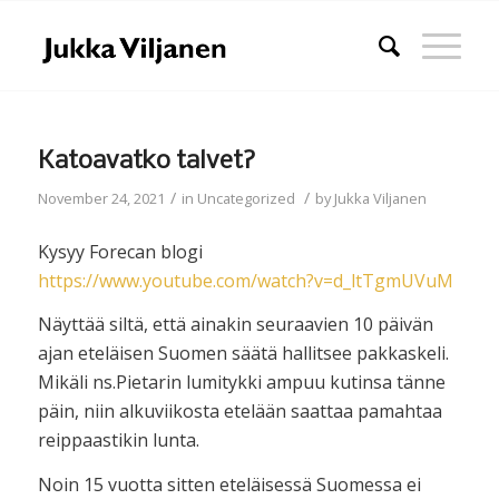
Katoavatko talvet?
/
/
November 24, 2021
in
Uncategorized
by
Jukka Viljanen
Kysyy Forecan blogi
https://www.youtube.com/watch?v=d_ltTgmUVuM
Näyttää siltä, että ainakin seuraavien 10 päivän
ajan eteläisen Suomen säätä hallitsee pakkaskeli.
Mikäli ns.Pietarin lumitykki ampuu kutinsa tänne
päin, niin alkuviikosta etelään saattaa pamahtaa
reippaastikin lunta.
Noin 15 vuotta sitten eteläisessä Suomessa ei