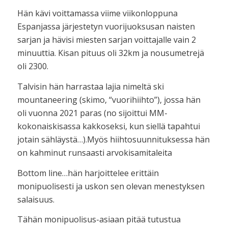
Hän kävi voittamassa viime viikonloppuna
Espanjassa järjestetyn vuorijuoksusan naisten
sarjan ja hävisi miesten sarjan voittajalle vain 2
minuuttia. Kisan pituus oli 32km ja nousumetrejä
oli 2300.
Talvisin hän harrastaa lajia nimeltä ski
mountaneering (skimo, “vuorihiihto”), jossa hän
oli vuonna 2021 paras (no sijoittui MM-
kokonaiskisassa kakkoseksi, kun siellä tapahtui
jotain sähläystä…).Myös hiihtosuunnituksessa hän
on kahminut runsaasti arvokisamitaleita
Bottom line…hän harjoittelee erittäin
monipuolisesti ja uskon sen olevan menestyksen
salaisuus.
Tähän monipuolisus-asiaan pitää tutustua