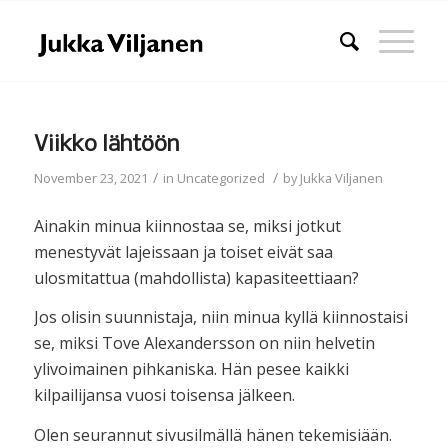
Viikko lähtöön
/
/
November 23, 2021
in
Uncategorized
by
Jukka Viljanen
Ainakin minua kiinnostaa se, miksi jotkut
menestyvät lajeissaan ja toiset eivät saa
ulosmitattua (mahdollista) kapasiteettiaan?
Jos olisin suunnistaja, niin minua kyllä kiinnostaisi
se, miksi Tove Alexandersson on niin helvetin
ylivoimainen pihkaniska. Hän pesee kaikki
kilpailijansa vuosi toisensa jälkeen.
Olen seurannut sivusilmällä hänen tekemisiään.