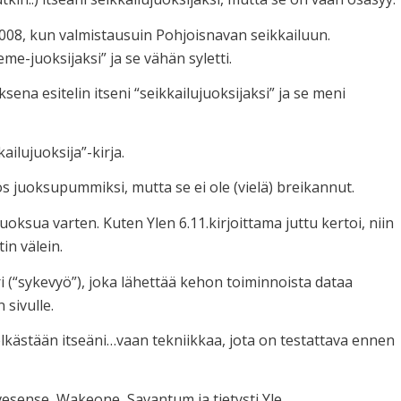
008, kun valmistausuin Pohjoisnavan seikkailuun.
me-juoksijaksi” ja se vähän syletti.
ksena esitelin itseni “seikkailujuoksijaksi” ja se meni
ailujuoksija”-kirja.
yös juoksupummiksi, mutta se ei ole (vielä) breikannut.
sua varten. Kuten Ylen 6.11.kirjoittama juttu kertoi, niin
in välein.
 (“sykevyö”), joka lähettää kehon toiminnoista dataa
 sivulle.
pelkästään itseäni…vaan tekniikkaa, jota on testattava ennen
sense, Wakeone, Savantum ja tietysti Yle.