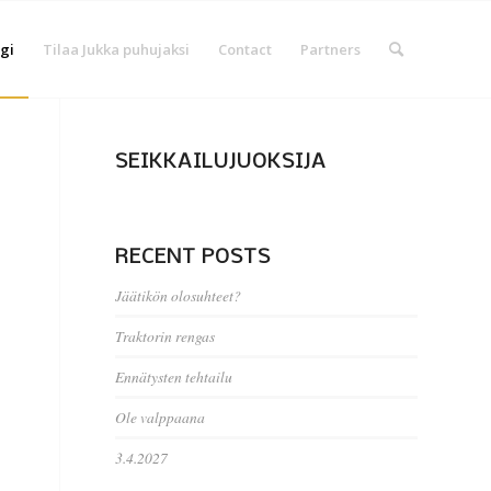
gi
Tilaa Jukka puhujaksi
Contact
Partners
SEIKKAILUJUOKSIJA
RECENT POSTS
Jäätikön olosuhteet?
Traktorin rengas
Ennätysten tehtailu
Ole valppaana
3.4.2027