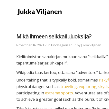
Mikä ihmeen seikkailujuoksija?
/
/
November 16, 2021
in
Uncategorized
by
Jukka Viljanen
Kielitoimiston sanakirjan mukaan sana “seikkailla” t
tapahtuma(sarja); uhkapeli”.
Wikipedia taas kertoo, että sana “adventure” tarko
undertaking that is typically bold, sometimes
risky
.
physical danger such as
traveling
,
exploring
,
skydi
participating in
extreme sports
. Adventures are of
to achieve a greater goal such as the pursuit of k
Tämä taustaksi sille, miksi olen kutsunut (ja jo muu