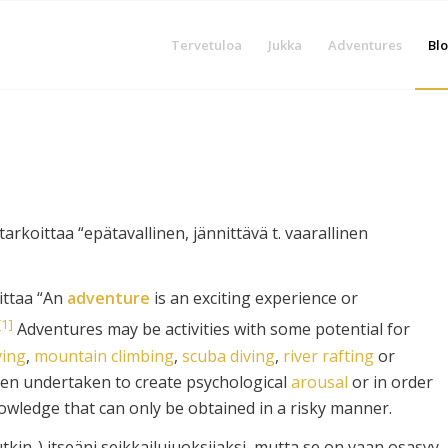
Tervetuloa
Jukka
Adventures
Blo
arkoittaa “epätavallinen, jännittävä t. vaarallinen
ittaa “An
adventure
is an exciting experience or
[1]
Adventures may be activities with some potential for
ving
,
mountain climbing
,
scuba diving
,
river rafting
or
ten undertaken to create psychological
arousal
or in order
nowledge that can only be obtained in a risky manner.
tkin..) itseäni seikkailujuoksijaksi, mutta se on vaan osasyy.