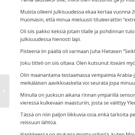
Muista olleeni julkisuudessa ekaa kertaa vuonna 2
Huomasin, että minua mieluusti tituleerattiin “extre
Oli siis pakko keksiä jotain tilalle ja pohdinnan tulo
julkisuudessa hienosti läpi.
Pisteenä iin päällä oli varmaan Juha Hietasen “Seikk
Joku titteli on siis oltava. Olen kutsunut itseäni m
Olin maanantaina testaamassa vempaimia Arabia-juok
meikäläisen aavikkoaskelia voi seurata jopa minuut
Kävijät
Minulla on juoksun aikana rinnan ympärillä sensori
vieressä kulkevaan maasturiin, josta se välittyy Ylen
Tässä on niin paljon liikkuvia osia..enkä tarkoita 
reissuun lähtöä.
Hankkeessa on mukana monta yritystä, kuten Move