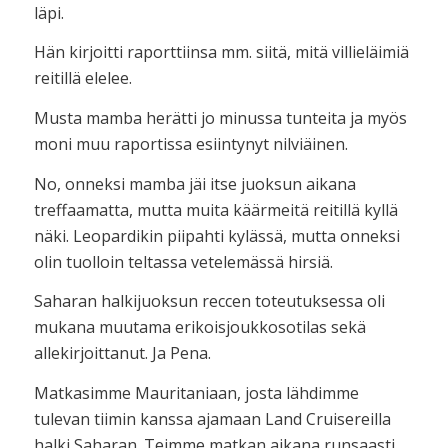
läpi.
Hän kirjoitti raporttiinsa mm. siitä, mitä villieläimiä
reitillä elelee.
Musta mamba herätti jo minussa tunteita ja myös
moni muu raportissa esiintynyt nilviäinen.
No, onneksi mamba jäi itse juoksun aikana
treffaamatta, mutta muita käärmeitä reitillä kyllä
näki. Leopardikin piipahti kylässä, mutta onneksi
olin tuolloin teltassa vetelemässä hirsiä.
Saharan halkijuoksun reccen toteutuksessa oli
mukana muutama erikoisjoukkosotilas sekä
allekirjoittanut. Ja Pena.
Matkasimme Mauritaniaan, josta lähdimme
tulevan tiimin kanssa ajamaan Land Cruisereilla
halki Saharan. Teimme matkan aikana runsaasti