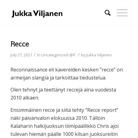
Recce
/
/
July 27, 2021
in
Uncategorized @fi
by
Jukka Viljanen
Reconnaissance eli kavereiden kesken ”recce” on
armeijan slangia ja tarkoittaa tiedustelua.
Olen tehnyt ja teettänyt reccejä aina vuodesta
2010 alkaen.
Ensimmäinen recce ja siitä tehty “Recce report”
näki päivänvalon elokuussa 2010. Tällöin
Kalaharin halkijuoksun tiimipäällikkö Chris ajoi
tulevan hiemän päälle 1000 kilsan juoksureitin