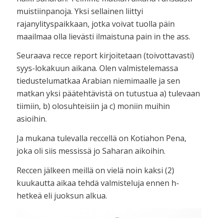
muistiinpanoja. Yksi sellainen liittyi
rajanylityspaikkaan, jotka voivat tuolla päin
maailmaa olla lievästi ilmaistuna pain in the ass.
Seuraava recce report kirjoitetaan (toivottavasti)
syys-lokakuun aikana. Olen valmistelemassa
tiedustelumatkaa Arabian niemimaalle ja sen
matkan yksi päätehtävistä on tutustua a) tulevaan
tiimiin, b) olosuhteisiin ja c) moniin muihin
asioihin.
Ja mukana tulevalla reccellä on Kotiahon Pena,
joka oli siis messissä jo Saharan aikoihin.
Reccen jälkeen meillä on vielä noin kaksi (2)
kuukautta aikaa tehdä valmisteluja ennen h-
hetkeä eli juoksun alkua.