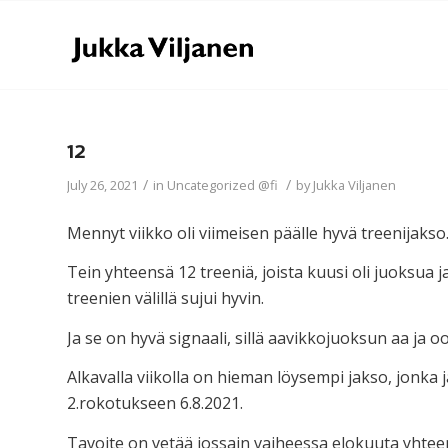
12
/
/
July 26, 2021
in
Uncategorized @fi
by
Jukka Viljanen
Mennyt viikko oli viimeisen päälle hyvä treenijakso
Tein yhteensä 12 treeniä, joista kuusi oli juoksua
treenien välillä sujui hyvin.
Ja se on hyvä signaali, sillä aavikkojuoksun aa ja 
Alkavalla viikolla on hieman löysempi jakso, jonka 
2.rokotukseen 6.8.2021.
Tavoite on vetää jossain vaiheessa elokuuta yhteen