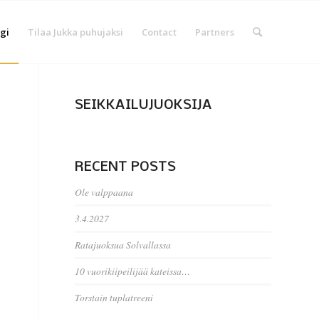
gi
Tilaa Jukka puhujaksi
Contact
Partners
SEIKKAILUJUOKSIJA
RECENT POSTS
Ole valppaana
3.4.2027
Ratajuoksua Solvallassa
10 vuorikiipeilijää kateissa…
Torstain tuplatreeni