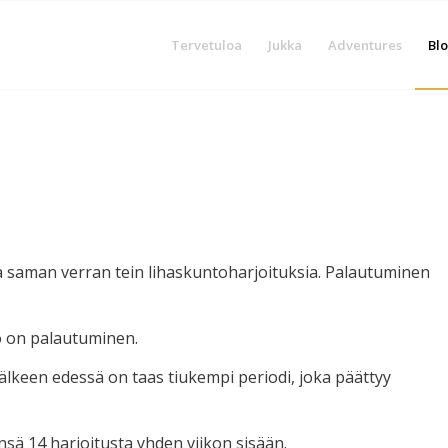
Tervetuloa
Jukka
Adventures
Blo
.
 ja saman verran tein lihaskuntoharjoituksia. Palautuminen
oo on palautuminen.
jälkeen edessä on taas tiukempi periodi, joka päättyy
sä 14 harjoitusta yhden viikon sisään.