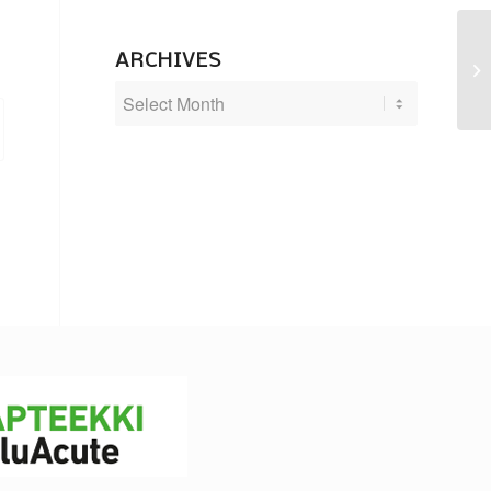
ARCHIVES
Re