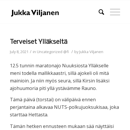
Terveiset Ylläkseltä
/
/
July 8, 2021
in
Uncategorized @fi
by
Jukka Viljanen
12.5 tunnin maratonajo Nuuksiosta Ylläkselle
meni todella mallikkaastri, sillä ajokeli oli mitä
mainioin. Ja niin myös seura, sillä Kirsin lisäksi
ajohuumoria piti yllä ystävämme Rauno.
Tämä päivä (torstai) on välipäivä ennen
perjantaina alkavaa NUTS-polkujuoksukisaa, joka
starttaa Hettasta.
Tämän hetken ennusteen mukaan sää näyttäisi