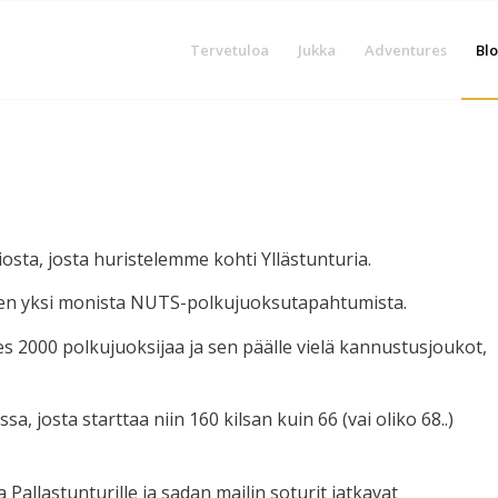
Tervetuloa
Jukka
Adventures
Blo
iosta, josta huristelemme kohti Yllästunturia.
kaen yksi monista NUTS-polkujuoksutapahtumista.
es 2000 polkujuoksijaa ja sen päälle vielä kannustusjoukot,
 josta starttaa niin 160 kilsan kuin 66 (vai oliko 68..)
allastunturille ja sadan mailin soturit jatkavat