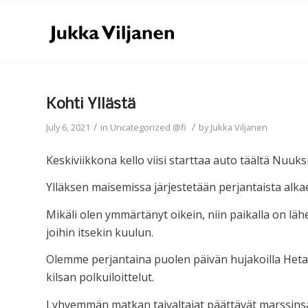
Kohti Yllästä
/
/
July 6, 2021
in
Uncategorized @fi
by
Jukka Viljanen
Keskiviikkona kello viisi starttaa auto täältä Nuuks
Ylläksen maisemissa järjestetään perjantaista al
Mikäli olen ymmärtänyt oikein, niin paikalla on läh
joihin itsekin kuulun.
Olemme perjantaina puolen päivän hujakoilla Hetassa,
kilsan polkuiloittelut.
Lyhyemmän matkan taivaltajat päättävät marssinsa P