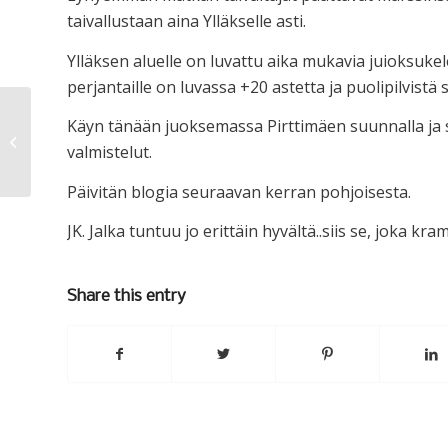
taivallustaan aina Ylläkselle asti.
Ylläksen aluelle on luvattu aika mukavia juioksuke
perjantaille on luvassa +20 astetta ja puolipilvistä 
Käyn tänään juoksemassa Pirttimäen suunnalla ja s
Hymyilevä Hannes
valmistelut.
Päivitän blogia seuraavan kerran pohjoisesta.
JK. Jalka tuntuu jo erittäin hyvältä..siis se, joka kra
Share this entry