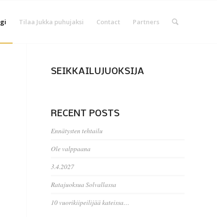
gi
Tilaa Jukka puhujaksi
Contact
Partners
SEIKKAILUJUOKSIJA
RECENT POSTS
Ennätysten tehtailu
Ole valppaana
3.4.2027
Ratajuoksua Solvallassa
10 vuorikiipeilijää kateissa…