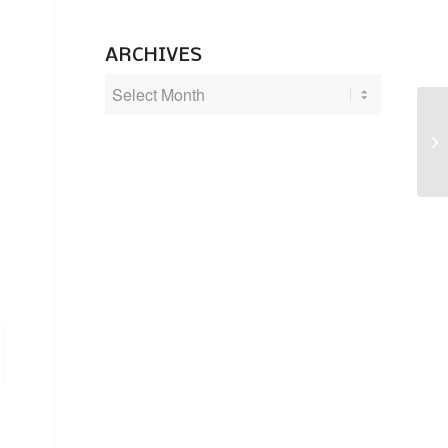
ARCHIVES
Te