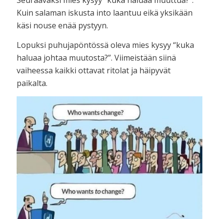
Seuraavaksi mies kysyy “kuka haluaa muuttua?”.
Kuin salaman iskusta into laantuu eikä yksikään
käsi nouse enää pystyyn.
Lopuksi puhujapöntössä oleva mies kysyy “kuka
haluaa johtaa muutosta?”. Viimeistään siinä
vaiheessa kaikki ottavat ritolat ja häipyvät
paikalta.