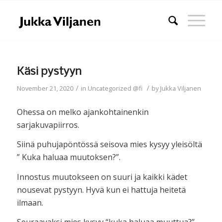
Käsi pystyyn
/
/
November 21, 2020
in
Uncategorized @fi
by
Jukka Viljanen
Ohessa on melko ajankohtainenkin
sarjakuvapiirros.
Siinä puhujapöntössä seisova mies kysyy yleisöltä
” Kuka haluaa muutoksen?”.
Innostus muutokseen on suuri ja kaikki kädet
nousevat pystyyn. Hyvä kun ei hattuja heitetä
ilmaan.