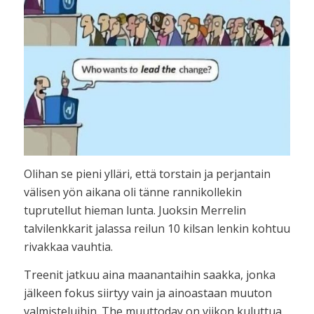
Olihan se pieni ylläri, että torstain ja perjantain
välisen yön aikana oli tänne rannikollekin
tuprutellut hieman lunta. Juoksin Merrelin
talvilenkkarit jalassa reilun 10 kilsan lenkin kohtuu
rivakkaa vauhtia.
Treenit jatkuu aina maanantaihin saakka, jonka
jälkeen fokus siirtyy vain ja ainoastaan muuton
valmisteluihin. The muuttoday on viikon kuluttua