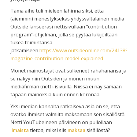
Tämä aihe tuli mieleen lähinnä siksi, että
(aiemmin) menestyksekäs yhdysvaltalainen media
Outside lanseerasi nettisivullaan “contribution
program”-ohjelman, jolla se pyytää lukijoiltaan
tukea toimintansa
jatkamiseen.
https://www.outsideonline.com/2413898/ou
magazine-contribution-model-explained
Monet mainostajat ovat sulkeneet rahahanansa ja
se näkyy niin Outsiden ja monen muun
mediafirman (netti-)sivuilla. Niissä ei näy samaan
tapaan mainoksia kuin ennen koronaa.
Yksi median kannalta ratkaiseva asia on se, että
ovatko ihmiset valmiita maksamaan sen sisällöstä.
Netti YouTubeineen päivineen on pullollaan
ilmaista
tietoa, miksi siis
maksaa
sisällöstä?