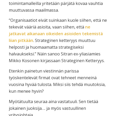
toimintamalleilla yritetään pärjätä kovaa vauhtia
muuttuvassa maailmassa.
“Organisaatiot eivät suinkaan kuole siihen, että ne
tekevät vääriä asioita, vaan siihen, että
ne
jatkavat aikanaan oikeiden asioiden tekemistä
liian pitkään
. Strateginen ketteryys muuttuu
helposti ja huomaamatta strategiseksi
halvaukseksi.” Näin sanoo Sitran ex-yliasiamies
Mikko Kosonen kirjassaan Strateginen Ketteryys.
Etenkin painetun viestinnän parissa
työskentelevät firmat ovat tehneet menneinä
vuosina hyvää tulosta. Miksi siis tehdä muutoksia,
kun menee hyvin?
Myötätuulta seuraa aina vastatuuli. Sen tietää
jokainen juoksija…. ja myös vastuullinen
yritysjohtaja.