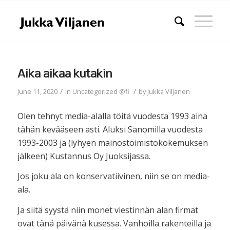
Aika aikaa kutakin
/
/
June 11, 2020
in
Uncategorized @fi
by
Jukka Viljanen
Olen tehnyt media-alalla töitä vuodesta 1993 aina
tähän kevääseen asti. Aluksi Sanomilla vuodesta
1993-2003 ja (lyhyen mainostoimistokokemuksen
jälkeen) Kustannus Oy Juoksijassa.
Jos joku ala on konservatiivinen, niin se on media-
ala.
Ja siitä syystä niin monet viestinnän alan firmat
ovat tänä päivänä kusessa. Vanhoilla rakenteilla ja