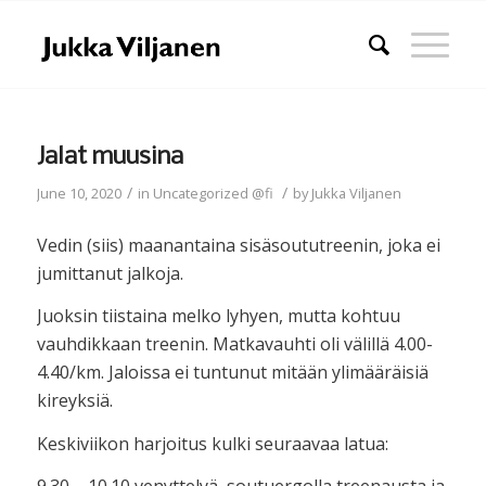
Jalat muusina
/
/
June 10, 2020
in
Uncategorized @fi
by
Jukka Viljanen
Vedin (siis) maanantaina sisäsoututreenin, joka ei
jumittanut jalkoja.
Juoksin tiistaina melko lyhyen, mutta kohtuu
vauhdikkaan treenin. Matkavauhti oli välillä 4.00-
4.40/km. Jaloissa ei tuntunut mitään ylimääräisiä
kireyksiä.
Keskiviikon harjoitus kulki seuraavaa latua: