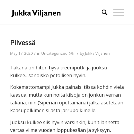
Pilvessä
/
/
May 17, 2020
in
Uncategorized @fi
by
Jukka Viljanen
Takana on hiton hyvä treeniputki ja juoksu
kulkee…sanoisko petollisen hyvin.
Kokemattomampi Jukka painaisi tässä kohdin vielä
kaasua, mutta kun noita kilsoja on jonkun verran
takana, niin (Siperian opettamana) jalka asetetaan
kaasupolkimen sijasta jarrupolkimelle.
Juoksu kulkee siis hyvin varsinkin, kun tilannetta
vertaa viime vuoden loppukesään ja syksyyn,