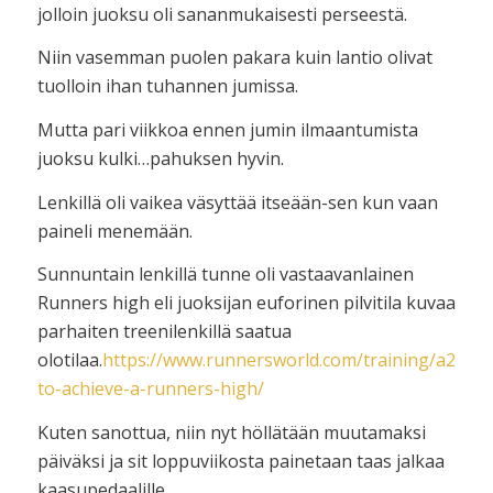
jolloin juoksu oli sananmukaisesti perseestä.
Niin vasemman puolen pakara kuin lantio olivat
tuolloin ihan tuhannen jumissa.
Mutta pari viikkoa ennen jumin ilmaantumista
juoksu kulki…pahuksen hyvin.
Lenkillä oli vaikea väsyttää itseään-sen kun vaan
paineli menemään.
Sunnuntain lenkillä tunne oli vastaavanlainen
Runners high eli juoksijan euforinen pilvitila kuvaa
parhaiten treenilenkillä saatua
olotilaa.
https://www.runnersworld.com/training/a2085
to-achieve-a-runners-high/
Kuten sanottua, niin nyt höllätään muutamaksi
päiväksi ja sit loppuviikosta painetaan taas jalkaa
kaasupedaalille.