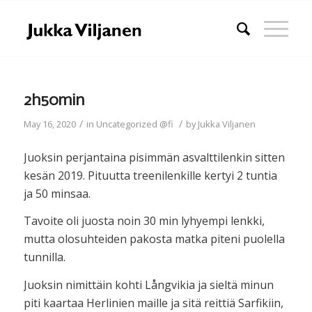
2h50min
/
/
May 16, 2020
in
Uncategorized @fi
by
Jukka Viljanen
Juoksin perjantaina pisimmän asvalttilenkin sitten
kesän 2019. Pituutta treenilenkille kertyi 2 tuntia
ja 50 minsaa.
Tavoite oli juosta noin 30 min lyhyempi lenkki,
mutta olosuhteiden pakosta matka piteni puolella
tunnilla.
Juoksin nimittäin kohti Långvikia ja sieltä minun
piti kaartaa Herlinien maille ja sitä reittiä Sarfikiin,