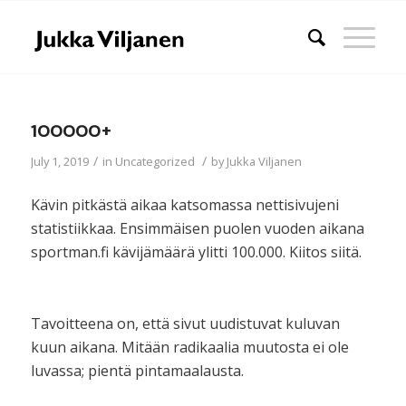
100000+
/
/
July 1, 2019
in
Uncategorized
by
Jukka Viljanen
Kävin pitkästä aikaa katsomassa nettisivujeni
statistiikkaa. Ensimmäisen puolen vuoden aikana
sportman.fi kävijämäärä ylitti 100.000. Kiitos siitä.
Tavoitteena on, että sivut uudistuvat kuluvan
kuun aikana. Mitään radikaalia muutosta ei ole
luvassa; pientä pintamaalausta.