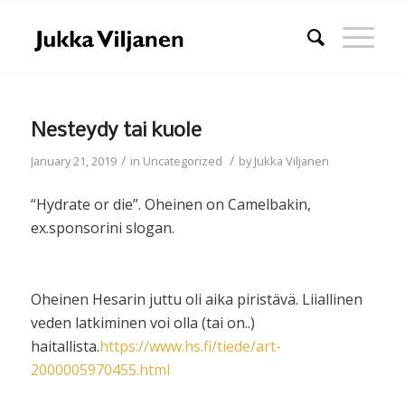
Nesteydy tai kuole
/
/
January 21, 2019
in
Uncategorized
by
Jukka Viljanen
“Hydrate or die”. Oheinen on Camelbakin,
ex.sponsorini slogan.
Oheinen Hesarin juttu oli aika piristävä. Liiallinen
veden latkiminen voi olla (tai on..)
haitallista.
https://www.hs.fi/tiede/art-
2000005970455.html