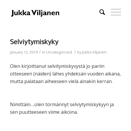
Selviytymiskyky
/
/
January 12, 2019
in
Uncategorized
by
Jukka Viljanen
Olen kirjoittanut selvitymiskyvystä jo pariin
otteeseen (näiden) lähes yhdeksän vuoden aikana,
mutta palataan aiheeseen vielä ainakin kerran.
Nimittäin….olen törmännyt selviytymiskykyyn ja
sen puutteeseen viime aikoina.