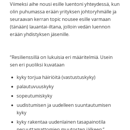
Viimeksi aihe nousi esille luentoni yhteydessä, kun
olin puhumassa erään yrityksen johtoryhmälle ja
seuraavan kerran topic nousee esille varmaan
(tänään) lauantai-iltana, jolloin vedän luennon
erään yhdistyksen jäsenille.
“Resilienssillä on lukuisia eri määritelmiä. Usein
sen eri puoliksi kuvataan
kyky torjua häiriöitä (vastustuskyky)
palautuvuuskyky
sopeutumiskyky
uudistumisen ja uudelleen suuntautumisen
kyky
kyky rakentaa uudenlainen tasapainotila
peruuttamattomien muutosten jälkeen.”