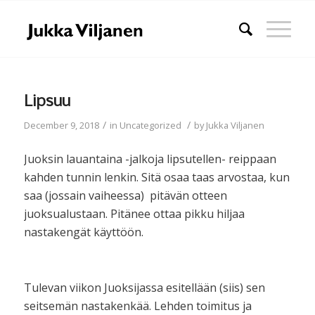
Lipsuu
/
/
December 9, 2018
in
Uncategorized
by
Jukka Viljanen
Juoksin lauantaina -jalkoja lipsutellen- reippaan
kahden tunnin lenkin. Sitä osaa taas arvostaa, kun
saa (jossain vaiheessa) pitävän otteen
juoksualustaan. Pitänee ottaa pikku hiljaa
nastakengät käyttöön.
Tulevan viikon Juoksijassa esitellään (siis) sen
seitsemän nastakenkää. Lehden toimitus ja