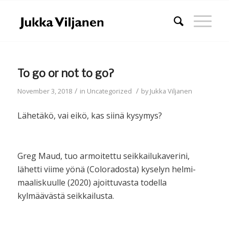
To go or not to go?
/
/
November 3, 2018
in
Uncategorized
by
Jukka Viljanen
Lähetäkö, vai eikö, kas siinä kysymys?
Greg Maud, tuo armoitettu seikkailukaverini,
lähetti viime yönä (Coloradosta) kyselyn helmi-
maaliskuulle (2020) ajoittuvasta todella
kylmäävästä seikkailusta.