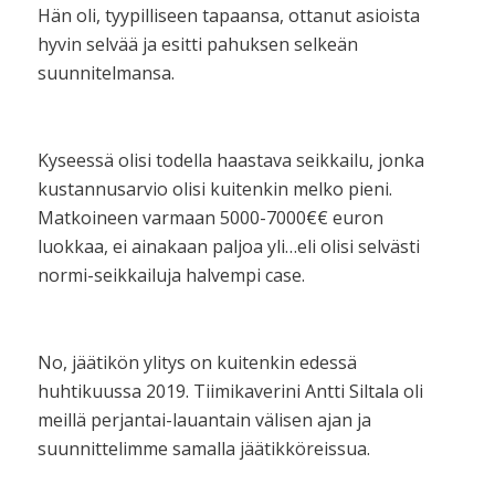
Hän oli, tyypilliseen tapaansa, ottanut asioista
hyvin selvää ja esitti pahuksen selkeän
suunnitelmansa.
Kyseessä olisi todella haastava seikkailu, jonka
kustannusarvio olisi kuitenkin melko pieni.
Matkoineen varmaan 5000-7000€€ euron
luokkaa, ei ainakaan paljoa yli…eli olisi selvästi
normi-seikkailuja halvempi case.
No, jäätikön ylitys on kuitenkin edessä
huhtikuussa 2019. Tiimikaverini Antti Siltala oli
meillä perjantai-lauantain välisen ajan ja
suunnittelimme samalla jäätikköreissua.